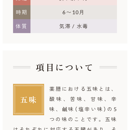
時期
6〜10月
体質
気滞 / 水毒
項目について
薬膳における五味とは、
五味
酸味、苦味、甘味、辛
味、鹹味（塩辛い味）の5
つの味のことです。
五味
はそれぞれに対応する五臓があり、そ