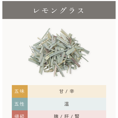
レモングラス
五味
甘 / 辛
五性
温
帰経
脾 / 肝 / 腎