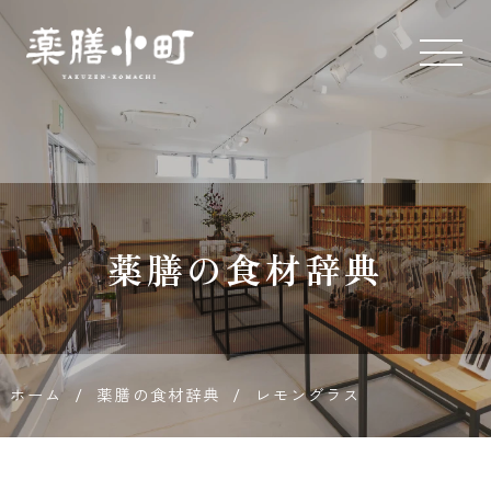
薬膳とス
パイス専
門店 薬膳
薬膳の食材辞典
小町
ホーム
/
薬膳の食材辞典
/
レモングラス