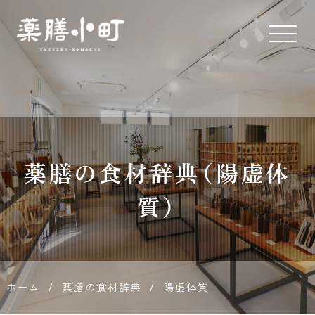
薬膳とス
パイス専
門店 薬膳
薬膳の食材辞典（陽虚体
小町
質）
ホーム
/
薬膳の食材辞典
/
陽虚体質