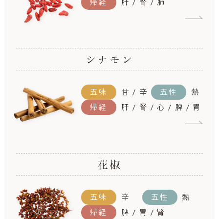
帰経
肝 / 腎 / 肺
シナモン
五味
甘 / 辛
五性
熱
帰経
肝 / 腎 / 心 / 脾 / 胃
花椒
五味
辛
五性
熱
帰経
脾 / 胃 / 腎