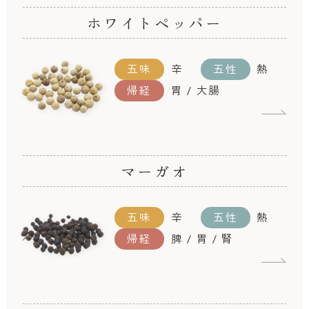
ホワイトペッパー
五味
辛
五性
熱
帰経
胃 / 大腸
マーガオ
五味
辛
五性
熱
帰経
脾 / 胃 / 腎