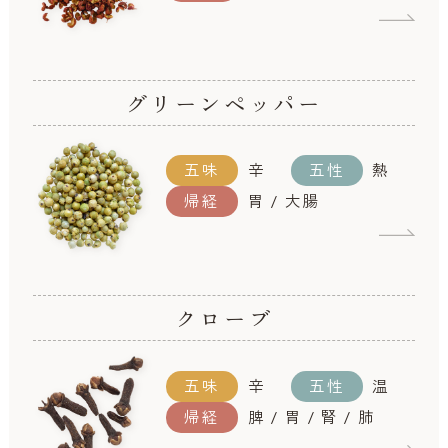
グリーンペッパー
五味
辛
五性
熱
帰経
胃 / 大腸
クローブ
五味
辛
五性
温
帰経
脾 / 胃 / 腎 / 肺