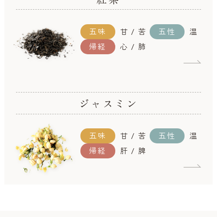
五味
甘 / 苦
五性
温
帰経
心 / 肺
ジャスミン
五味
甘 / 苦
五性
温
帰経
肝 / 脾