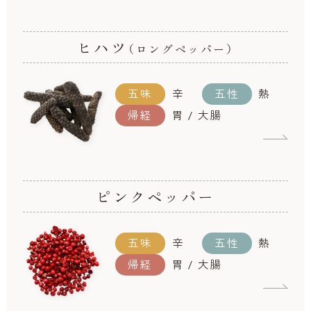
ヒハツ
（ロングペッパー）
五味
辛
五性
熱
帰経
胃 / 大腸
ピンクペッパー
五味
辛
五性
熱
帰経
胃 / 大腸