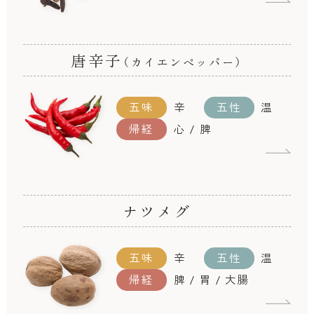
唐辛子
（カイエンペッパー）
五味
辛
五性
温
帰経
心 / 脾
ナツメグ
五味
辛
五性
温
帰経
脾 / 胃 / 大腸