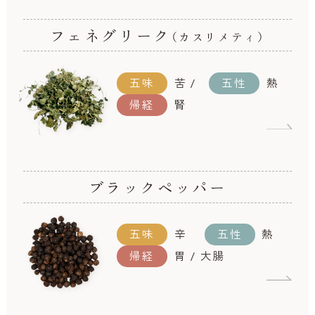
フェネグリーク
（カスリメティ）
五味
苦 /
五性
熱
帰経
腎
ブラックペッパー
五味
辛
五性
熱
帰経
胃 / 大腸