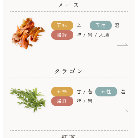
メース
五味
辛
五性
温
帰経
脾 / 胃 / 大腸
タラゴン
五味
甘 / 苦
五性
温
帰経
脾 / 胃
紅茶