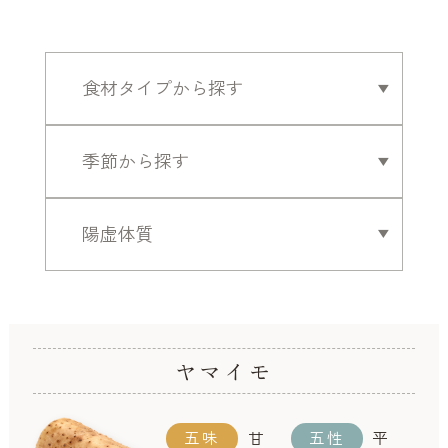
ヤマイモ
五味
甘
五性
平