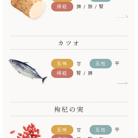
帰経
脾 / 肺 / 腎
カツオ
五味
甘
五性
平
帰経
腎 / 脾
枸杞の実
五味
甘
五性
平