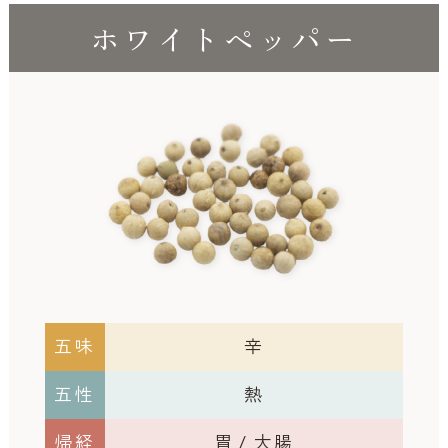
ホワイトペッパー
五味
辛
五性
熱
帰経
胃 / 大腸