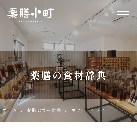
薬膳とス
パイス専
門店 薬膳
薬膳の食材辞典
小町
ホーム
/
薬膳の食材辞典
/
ホワイトペッパー