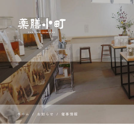
薬膳とス
パイス専
門店 薬膳
小町
ホーム
/
お知らせ
/
催事情報