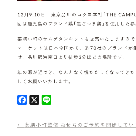
12月9.10日 東京品川のコクヨ本社「THE C
回は鹿児島のブランド鶏「黒さつま鶏」を使用した
薬膳小町のサムゲタンキットも販売いたしますので
マーケットは日本全国から、約70社のブランドが
せ。品川駅港南口より徒歩3分ほどの場所です。
年の瀬が近づき、なんとなく慌ただしくなってきた
しくお願いいたします。
F
X
Li
a
n
c
e
←
薬膳小町監修 おせちのご予約を開始してい
e