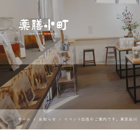
薬膳とス
パイス専
門店 薬膳
小町
ホーム
/
お知らせ
/
イベント出店のご案内です。東京品川