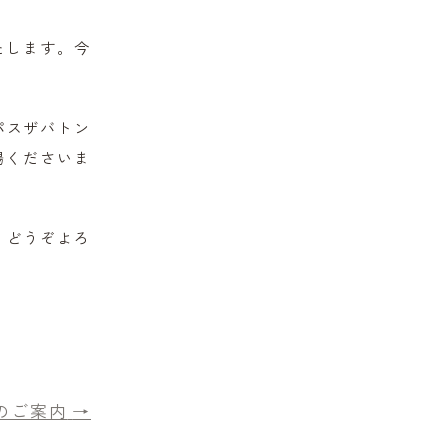
たします。今
パスザバトン
場くださいま
。どうぞよろ
のご案内
→