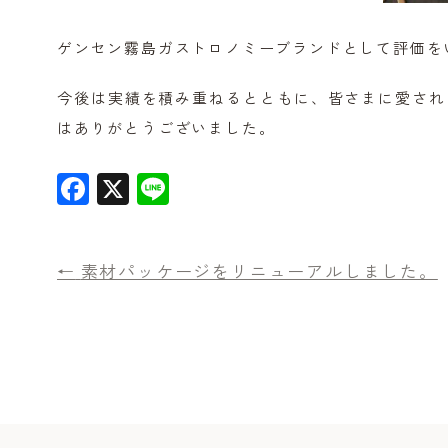
ゲンセン霧島ガストロノミーブランドとして評価を
今後は実績を積み重ねるとともに、皆さまに愛され
はありがとうございました。
F
X
Li
a
n
c
e
←
素材パッケージをリニューアルしました。
e
b
o
o
k