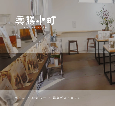
薬膳とス
パイス専
門店 薬膳
小町
ホーム
/
お知らせ
/
霧島ガストロノミー