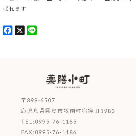
ばれます。
F
X
Li
a
n
c
e
e
b
o
o
k
〒899-6507
鹿児島県霧島市牧園町宿窪田1983
TEL:0995-76-1185
FAX:0995-76-1186