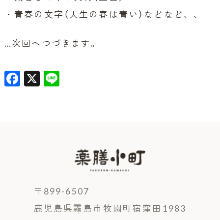
・青春の文字（人生の春は青い）などなど、、
…次回へつづきます。
F
X
Li
a
n
c
e
e
b
o
o
k
〒899-6507
鹿児島県霧島市牧園町宿窪田1983