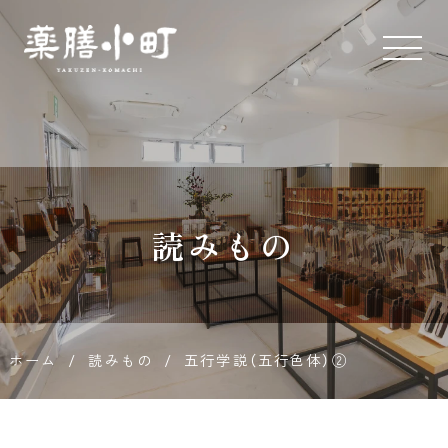
薬膳とス
パイス専
門店 薬膳
読みもの
小町
ホーム
/
読みもの
/
五行学説（五行色体）②