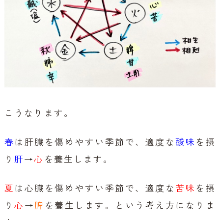
こうなります。
春
は肝臓を傷めやすい季節で、適度な
酸味
を摂
り
肝
→
心
を養生します。
夏
は心臓を傷めやすい季節で、適度な
苦味
を摂
り
心
→
脾
を養生します。という考え方になりま